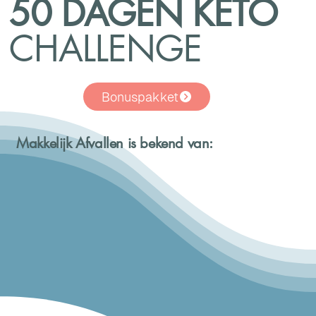
50 DAGEN KETO
CHALLENGE
Bonuspakket
Makkelijk Afvallen is bekend van: