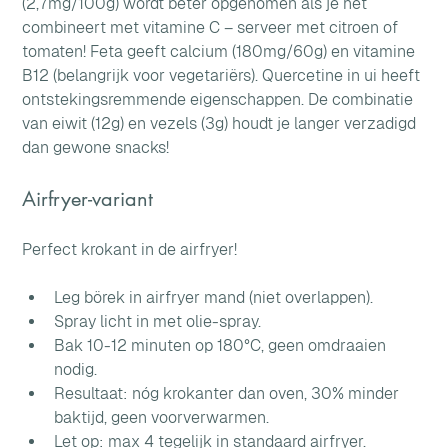
(2,7mg/100g) wordt beter opgenomen als je het 
combineert met vitamine C – serveer met citroen of 
tomaten! Feta geeft calcium (180mg/60g) en vitamine 
B12 (belangrijk voor vegetariërs). Quercetine in ui heeft 
ontstekingsremmende eigenschappen. De combinatie 
van eiwit (12g) en vezels (3g) houdt je langer verzadigd 
dan gewone snacks!
Airfryer-variant
Perfect krokant in de airfryer! 
Leg börek in airfryer mand (niet overlappen). 
Spray licht in met olie-spray. 
Bak 10-12 minuten op 180°C, geen omdraaien 
nodig. 
Resultaat: nóg krokanter dan oven, 30% minder 
baktijd, geen voorverwarmen. 
Let op: max 4 tegelijk in standaard airfryer. 