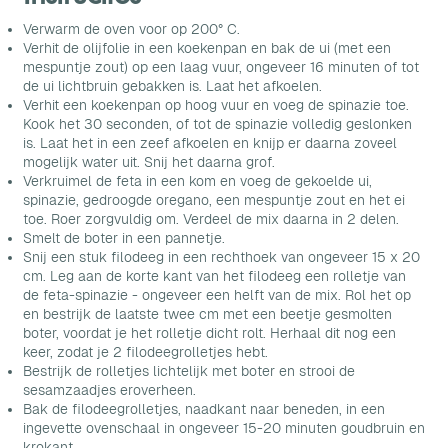
Verwarm de oven voor op 200° C.
Verhit de olijfolie in een koekenpan en bak de ui (met een
mespuntje zout) op een laag vuur, ongeveer 16 minuten of tot
de ui lichtbruin gebakken is. Laat het afkoelen.
Verhit een koekenpan op hoog vuur en voeg de spinazie toe.
Kook het 30 seconden, of tot de spinazie volledig geslonken
is. Laat het in een zeef afkoelen en knijp er daarna zoveel
mogelijk water uit. Snij het daarna grof.
Verkruimel de feta in een kom en voeg de gekoelde ui,
spinazie, gedroogde oregano, een mespuntje zout en het ei
toe. Roer zorgvuldig om. Verdeel de mix daarna in 2 delen.
Smelt de boter in een pannetje.
Snij een stuk filodeeg in een rechthoek van ongeveer 15 x 20
cm. Leg aan de korte kant van het filodeeg een rolletje van
de feta-spinazie - ongeveer een helft van de mix. Rol het op
en bestrijk de laatste twee cm met een beetje gesmolten
boter, voordat je het rolletje dicht rolt. Herhaal dit nog een
keer, zodat je 2 filodeegrolletjes hebt.
Bestrijk de rolletjes lichtelijk met boter en strooi de
sesamzaadjes eroverheen.
Bak de filodeegrolletjes, naadkant naar beneden, in een
ingevette ovenschaal in ongeveer 15-20 minuten goudbruin en
krokant.