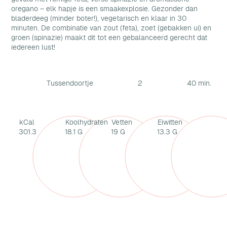
oregano – elk hapje is een smaakexplosie. Gezonder dan
bladerdeeg (minder boter!), vegetarisch en klaar in 30
minuten. De combinatie van zout (feta), zoet (gebakken ui) en
groen (spinazie) maakt dit tot een gebalanceerd gerecht dat
iedereen lust!
Tussendoortje
2
40 min.
kCal
Koolhydraten
Vetten
Eiwitten
301.3
18.1 G
19 G
13.3 G