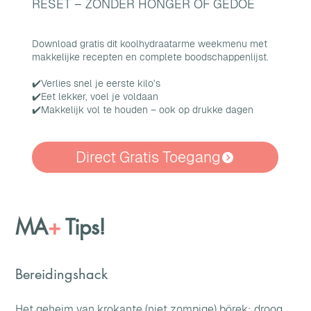
RESET – ZÓNDER HONGER OF GEDOE
Download gratis dit koolhydraatarme weekmenu met
makkelijke recepten en complete boodschappenlijst.
✔️Verlies snel je eerste kilo’s
✔️Eet lekker, voel je voldaan
✔️Makkelijk vol te houden – ook op drukke dagen
Direct Gratis Toegang
MA
+
Tips!
Bereidingshack
Het geheim van krokante (niet zompige) börek: droog, 