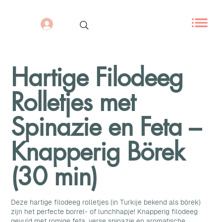
Hartige Filodeeg
Rolletjes met
Spinazie en Feta –
Knapperig Börek
(30 min)
Deze hartige filodeeg rolletjes (in Turkije bekend als börek)
zijn het perfecte borrel- of lunchhapje! Knapperig filodeeg
gevuld met romige feta, verse spinazie en aromatische