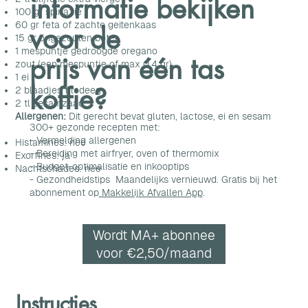
informatie bekijken
100 gr
spinazie
60 gr feta of zachte geitenkaas
voor de
15 gr ongezouten boter
1 mespuntje gedroogde oregano
prijs van één tas
zout
(een mespuntje of max 0.4 gr)
1 ei
koffie?
2 blaadjes filodeeg
2 tl sesamzaad
Allergenen:
Dit gerecht bevat gluten, lactose, ei en sesam
300+ gezonde recepten met:
- Vermelding allergenen
Histamines: nee
- Bereiding met airfryer, oven of thermomix
Exorfines: ja
- Budget-optimalisatie en inkooptips
Nachtschades: nee
- Gezondheidstips Maandelijks vernieuwd. Gratis bij het
abonnement op
Makkelijk Afvallen App
.
Wordt MA+ abonnee
voor €2,50/maand
Instructies