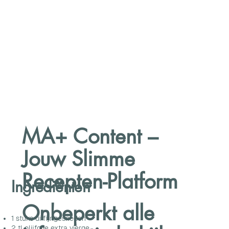
MA+ Content –
Jouw Slimme
Recepten-Platform
Ingrediënten
Onbeperkt alle
1 stuks ui fijngesneden
2 tl olijfolie extra vierge