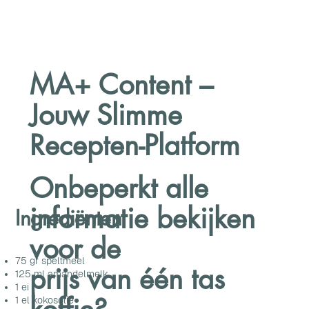
MA+ Content –
Jouw Slimme
Recepten-Platform
Onbeperkt alle
informatie bekijken
Ingrediënten
voor de
75 gr speltmeel
prijs van één tas
125 ml amandelmelk
1 ei
1 el kokosolie