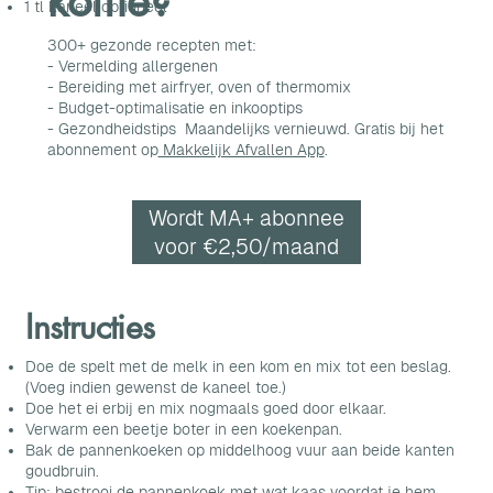
koffie?
1 tl kaneel optioneel
300+ gezonde recepten met:
- Vermelding allergenen
- Bereiding met airfryer, oven of thermomix
- Budget-optimalisatie en inkooptips
- Gezondheidstips Maandelijks vernieuwd. Gratis bij het
abonnement op
Makkelijk Afvallen App
.
Wordt MA+ abonnee
voor €2,50/maand
Instructies
Doe de spelt met de melk in een kom en mix tot een beslag.
(Voeg indien gewenst de kaneel toe.)
Doe het ei erbij en mix nogmaals goed door elkaar.
Verwarm een beetje boter in een koekenpan.
Bak de pannenkoeken op middelhoog vuur aan beide kanten
goudbruin.
Tip: bestrooi de pannenkoek met wat kaas voordat je hem