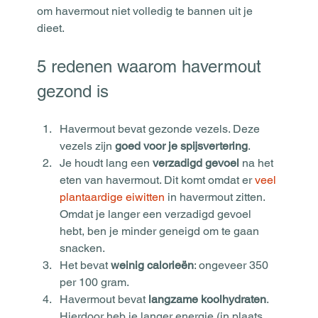
om havermout niet volledig te bannen uit je 
dieet.
5 redenen waarom havermout 
gezond is
Havermout bevat gezonde vezels. Deze 
vezels zijn 
goed voor je spijsvertering
.
Je houdt lang een 
verzadigd gevoel
 na het 
eten van havermout. Dit komt omdat er 
veel 
plantaardige eiwitten
 in havermout zitten. 
Omdat je langer een verzadigd gevoel 
hebt, ben je minder geneigd om te gaan 
snacken.
Het bevat 
weinig calorieën
: ongeveer 350 
per 100 gram.
Havermout bevat 
langzame koolhydraten
. 
Hierdoor heb je langer energie (in plaats 