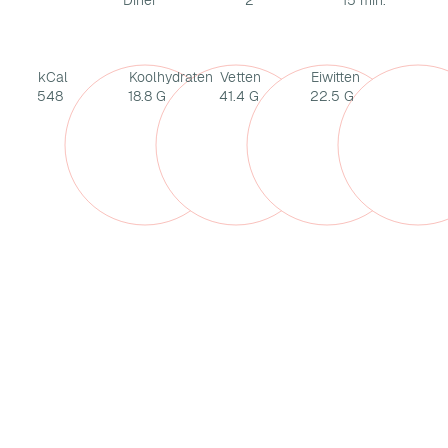
Diner
2
15 min.
kCal
Koolhydraten
Vetten
Eiwitten
548
18.8 G
41.4 G
22.5 G