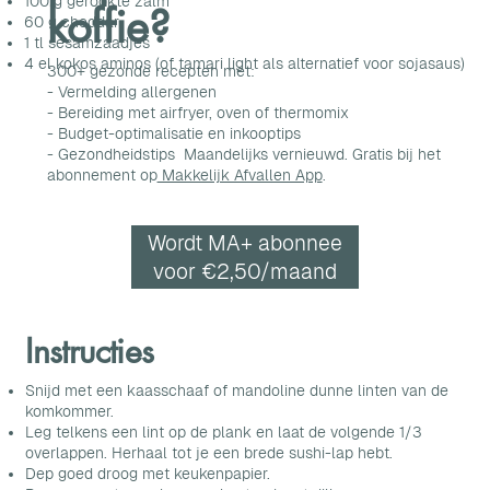
100 g gerookte zalm
koffie?
60 g cheddar
1 tl sesamzaadjes
4 el kokos aminos (of tamari light als alternatief voor sojasaus)
300+ gezonde recepten met:
- Vermelding allergenen
- Bereiding met airfryer, oven of thermomix
- Budget-optimalisatie en inkooptips
- Gezondheidstips Maandelijks vernieuwd. Gratis bij het
abonnement op
Makkelijk Afvallen App
.
Wordt MA+ abonnee
voor €2,50/maand
Instructies
Snijd met een kaasschaaf of mandoline dunne linten van de
komkommer.
Leg telkens een lint op de plank en laat de volgende 1/3
overlappen. Herhaal tot je een brede sushi-lap hebt.
Dep goed droog met keukenpapier.