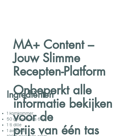
MA+ Content –
Jouw Slimme
Recepten-Platform
Onbeperkt alle
Ingrediënten
informatie bekijken
voor de
1 komkommer
50 g roomkaas 60+
prijs van één tas
1 tl dille
1 avocado