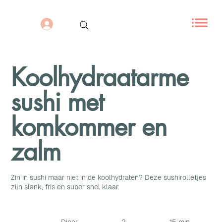
Koolhydraatarme
sushi met
komkommer en
zalm
Zin in sushi maar niet in de koolhydraten? Deze sushirolletjes
zijn slank, fris en super snel klaar.