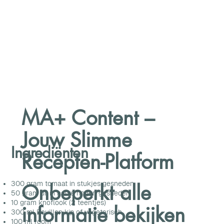
MA+ Content –
Jouw Slimme
Ingrediënten
Recepten-Platform
300 gram tomaat in stukjes gesneden
Onbeperkt alle
50 gram ui, in halve ringen gesneden
10 gram knoflook (2 teentjes)
informatie bekijken
300 ml Bouillon kip of vegetarisch
100 ml room