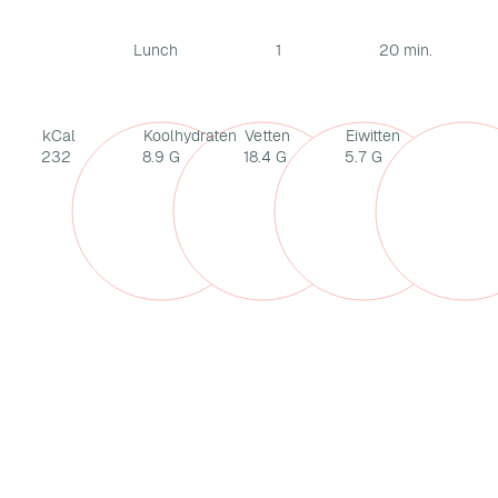
Lunch
1
20 min.
kCal
Koolhydraten
Vetten
Eiwitten
232
8.9 G
18.4 G
5.7 G