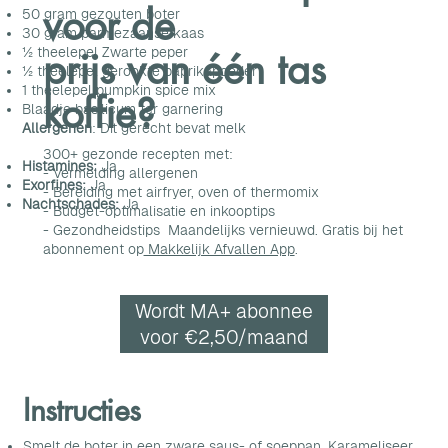
voor de
50 gram gezouten boter
30 gram parmezaanse kaas
prijs van één tas
½ theelepel
Zwarte peper
½ theelepel gerookte paprikapoeder
1 theelepel pumpkin spice mix
koffie?
Blaadje basilicum ter garnering
Allergenen
: Dit gerecht bevat melk
300+ gezonde recepten met:
Histamines:
Ja
- Vermelding allergenen
Exorfines:
Ja
- Bereiding met airfryer, oven of thermomix
Nachtschades:
Ja
- Budget-optimalisatie en inkooptips
- Gezondheidstips Maandelijks vernieuwd. Gratis bij het
abonnement op
Makkelijk Afvallen App
.
Wordt MA+ abonnee
voor €2,50/maand
Instructies
Smelt de boter in een zware saus- of soeppan. Karameliseer