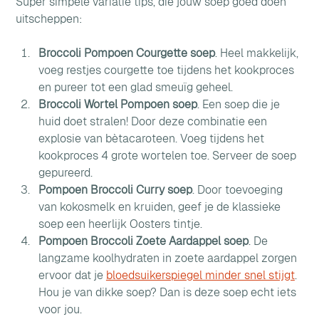
Super simpele variatie tips, die jouw soep goed doen 
uitscheppen:
Broccoli Pompoen Courgette soep
. Heel makkelijk, 
voeg restjes courgette toe tijdens het kookproces 
en pureer tot een glad smeuïg geheel.
Broccoli Wortel Pompoen soep
. Een soep die je 
huid doet stralen! Door deze combinatie een 
explosie van bètacaroteen. Voeg tijdens het 
kookproces 4 grote wortelen toe. Serveer de soep 
gepureerd.
Pompoen Broccoli Curry soep
. Door toevoeging 
van kokosmelk en kruiden, geef je de klassieke 
soep een heerlijk Oosters tintje.
Pompoen Broccoli Zoete Aardappel soep
. De 
langzame koolhydraten in zoete aardappel zorgen 
ervoor dat je 
bloedsuikerspiegel minder snel stijgt
. 
Hou je van dikke soep? Dan is deze soep echt iets 
voor jou.