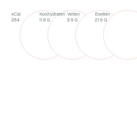
kCal
Koolhydraten
Vetten
Eiwitten
264
11.8 G
9.9 G
21.9 G