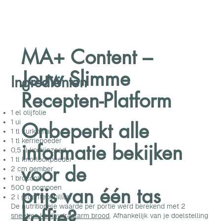
MA+ Content –
Jouw Slimme
Ingrediënten
Recepten-Platform
1 el olijfolie
1 ui
Onbeperkt alle
1 tl
kurkuma
1 tl kerriepoeder
informatie bekijken
0,5 tl komijnzaad
1 tl knoflookpoeder
voor de
2 cm gember
1 broccoli
prijs van één tas
500 g pompoen
2 l groentebouillon
De nutritionele waarde per portie werd berekend met 2
koffie?
sneetjes koolhydraatarm brood
. Afhankelijk van je doelstelling