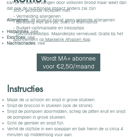
kan je dit ook vervangen door volkoren brood maar weet dan
dat ook de nutritionele impact anders zal zijn.
300+ gezonde recepten met:
- Vermelding allergenen
Allergenen
: dit product bevat geen gekende allergenen
- Bereiding met airfryer, oven of thermomix
- Budget-optimalisatie en inkooptips
Histamines
: nee
- Gezondheidstips Maandelijks vernieuwd. Gratis bij het
Exorfines
: nee
abonnement op
Makkelijk Afvallen App
.
Nachtschades
: nee
Wordt MA+ abonnee
voor €2,50/maand
Instructies
Maak de ui schoon en snijd in grove stukken.
Snijd de broccoli in stukken (ook de stronk).
Snijd de pompoen doormidden, schep de pitten eruit en snijd
de pompoen in grove stukken.
Schil de gember en snijd fijn.
Verhit de olijfolie in een soeppan en bak hierin de ui circa 4
minuten op middelhoog vuur aan.