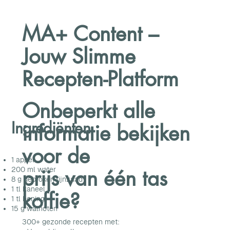
MA+ Content –
Jouw Slimme
Recepten-Platform
Onbeperkt alle
Ingrediënten
informatie bekijken
voor de
1 appel
prijs van één tas
200 ml water
8 g gebroken lijnzaad
1 tl kaneel
koffie?
1 tl honing
15 g walnoten
300+ gezonde recepten met: