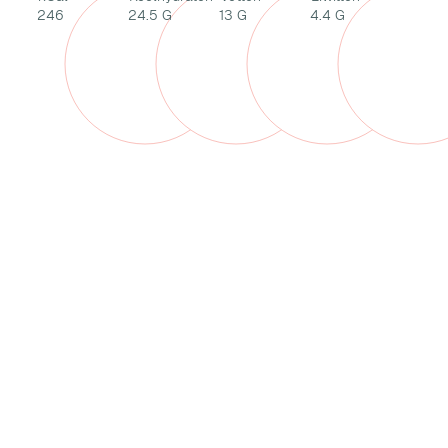
246
24.5 G
13 G
4.4 G