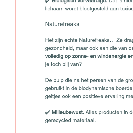
✔️ 
Biologisch vervaardigd.
 Dat is nie
lichaam wordt blootgesteld aan toxisc
Naturefreaks
Het zijn echte Naturefreaks… Ze drag
gezondheid, maar ook aan die van de
volledig op zonne- en windenergie en
je toch blij van?
De pulp die na het persen van de groe
gebruikt in de biodynamische boerde
geitjes ook een positieve ervaring m
✔️ 
Milieubewust.
 Alles producten in
gerecycled materiaal. 