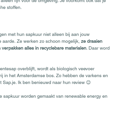
t alleen fijn voor de omgeving. Je voorkomt ook dat je 
he stoffen.  
en met hun sapkuur niet alleen bij aan jouw 
 aarde. Ze werken zo schoon mogelijk, 
ze draaien 
 verpakken alles in recyclebare materialen
. Daar word 
ntesap overblijft, wordt als biologisch veevoer 
rij in het Amsterdamse bos. Zo hebben de varkens en 
et Sap.je. Ik ben benieuwd naar hun review 😉
 de sapkuur worden gemaakt van renewable energy en 