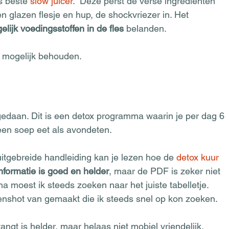
s beste 
slow juicer
.  Deze perst de verse ingrediënten 
n glazen flesje en hup, de shockvriezer in. Het 
lijk voedingsstoffen in de fles 
belanden. 
l mogelijk behouden.
e
edaan. Dit is een detox programma waarin je per dag 6 
een soep eet als avondeten.  
uitgebreide handleiding kan je lezen hoe de 
detox kuur
informatie is goed en helder
, maar de PDF is zeker niet 
a moest ik steeds zoeken naar het juiste tabelletje. 
eenshot van gemaakt die ik steeds snel op kon zoeken.  
ngt is helder, maar helaas niet mobiel vriendelijk. 