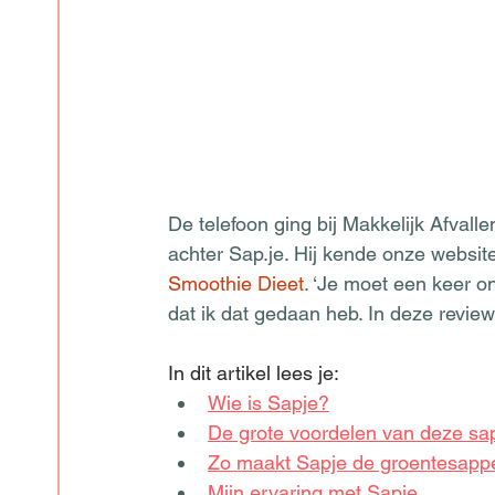
De telefoon ging bij Makkelijk Afvalle
achter Sap.je. Hij kende onze websit
Smoothie Dieet
. ‘Je moet een keer o
dat ik dat gedaan heb. In deze review
In dit artikel lees je:
Wie is Sapje?
De grote voordelen van deze sa
Zo maakt Sapje de groentesapp
Mijn ervaring met Sapje