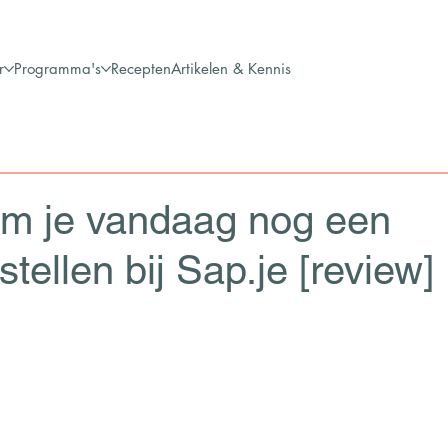
r
Programma's
Recepten
Artikelen & Kennis
m je vandaag nog een
ellen bij Sap.je [review]