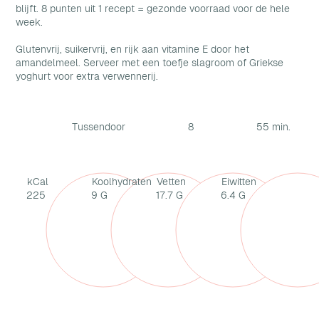
blijft. 8 punten uit 1 recept = gezonde voorraad voor de hele
week.
Glutenvrij, suikervrij, en rijk aan vitamine E door het
amandelmeel. Serveer met een toefje slagroom of Griekse
yoghurt voor extra verwennerij.
Tussendoor
8
55 min.
kCal
Koolhydraten
Vetten
Eiwitten
225
9 G
17.7 G
6.4 G