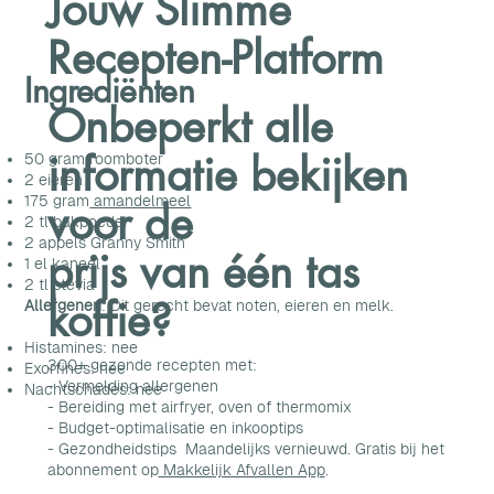
Jouw Slimme
Recepten-Platform
Ingrediënten
Onbeperkt alle
informatie bekijken
50 gram roomboter
2 eieren
175 gram
amandelmeel
voor de
2 tl bakpoeder
2 appels Granny Smith
prijs van één tas
1 el kaneel
2 tl stevia
koffie?
Allergenen
: Dit gerecht bevat noten, eieren en melk.
Histamines: nee
300+ gezonde recepten met:
Exorfines: nee
- Vermelding allergenen
Nachtschades: nee
- Bereiding met airfryer, oven of thermomix
- Budget-optimalisatie en inkooptips
- Gezondheidstips Maandelijks vernieuwd. Gratis bij het
abonnement op
Makkelijk Afvallen App
.